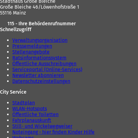
Stadthaus Große Bleiche
n
Große Bleiche 46/Löwenhofstraße 1
e
55116 Mainz
u
e
115 - Ihre Behördenrufnummer
n
Schnellzugriff
T
a
Verwaltungsorganisation
b
Pressemeldungen
)
Stellenangebote
Ratsinformationssystem
Öffentliche Ausschreibungen
Serviceportal (Online-Services)
Newsletter abonnieren
Datenschutzeinstellungen
City Service
Stadtplan
WLAN-Hotspots
Öffentliche Toiletten
Fahrplanauskunft
Still- und Wickelwegweiser
Noteingang - hier finden Kinder Hilfe
Webcams