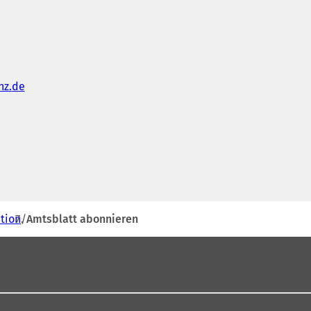
nz
de
tion
Amtsblatt abonnieren