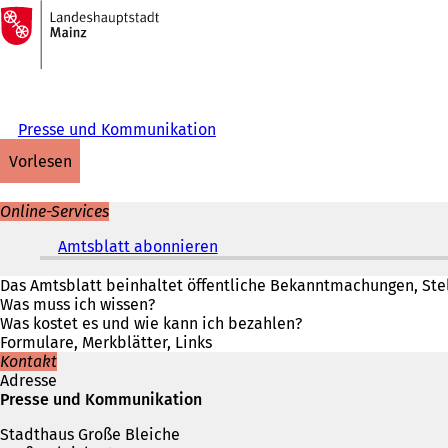
Zur
Startseite
Inhalt anspringen
Presse und Kommunikation
vorlesen
Online-Services
Amtsblatt abonnieren
(
Ö
f
Das Amtsblatt beinhaltet öffentliche Bekanntmachungen, Stel
f
Was muss ich wissen?
n
Was kostet es und wie kann ich bezahlen?
e
Formulare, Merkblätter, Links
t
Kontakt
i
Adresse
n
Presse und Kommunikation
e
Stadthaus Große Bleiche
i