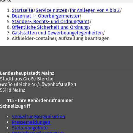
e
i
Sie
i
n
Startseite
Service nutzen
Ihr Anliegen von A bis Z
befinden
n
e
Dezernat I - Oberbürgermeister
e
m
Standes-, Rechts- und Ordnungsamt
sich
m
n
Öffentliche Sicherheit und Ordnung
hier:
n
e
Gaststätten und Gewerbeangelegenheiten
e
u
Altkleider-Container, Aufstellung beantragen
u
e
Fußbereich
e
n
n
T
T
a
a
b
b
)
Landeshauptstadt Mainz
)
Stadthaus Große Bleiche
Große Bleiche 46/Löwenhofstraße 1
55116 Mainz
115 - Ihre Behördenrufnummer
Schnellzugriff
Verwaltungsorganisation
Pressemeldungen
Stellenangebote