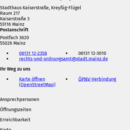
Stadthaus Kaiserstraße, Kreyßig-Flügel
Raum 217
Kaiserstraße 3
55116 Mainz
Postanschrift
Postfach 3620
55026 Mainz
Telefon,
06131 12-2358
06131 12-3010
Fax
rechts-und-ordnungsamt
stadt.mainz
de
und
E-
Ihr Weg zu uns
Mail-
Adresse
Karte öffnen
ÖPNV
-Verbindung
(
(OpenStreetMap)
(
Ö
Ö
f
f
f
Ansprechpersonen
f
n
n
e
Öffnungszeiten
e
t
t
i
Erreichbarkeit
i
n
n
e
Karte