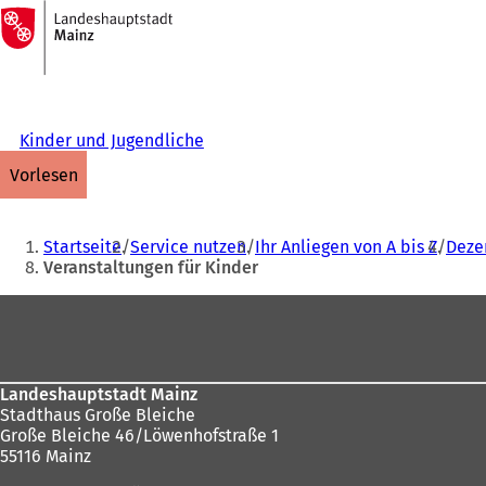
Zur
Startseite
Inhalt anspringen
Kinder und Jugendliche
vorlesen
Sie
Startseite
Service nutzen
Ihr Anliegen von A bis Z
Dezer
befinden
Veranstaltungen für Kinder
sich
Fußbereich
hier:
Landeshauptstadt Mainz
Stadthaus Große Bleiche
Große Bleiche 46/Löwenhofstraße 1
55116 Mainz