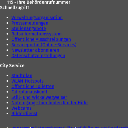
115 - Ihre Behördenrufnummer
Schnellzugriff
Verwaltungsorganisation
Pressemeldungen
Stellenangebote
Ratsinformationssystem
Öffentliche Ausschreibungen
Serviceportal (Online-Services)
Newsletter abonnieren
Datenschutzeinstellungen
City Service
Stadtplan
WLAN-Hotspots
Öffentliche Toiletten
Fahrplanauskunft
Still- und Wickelwegweiser
Noteingang - hier finden Kinder Hilfe
Webcams
Bilderdienst