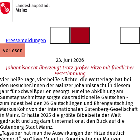
Zur
Startseite
Inhalt anspringen
Pressemeldungen
vorlesen
23. Juni 2026
Johannisnacht überzeugt trotz großer Hitze mit friedlicher
Feststimmung
Vier heiße Tage, vier heiße Nächte: die Wetterlage hat bei
den Besucher:innen der Mainzer Johannisnacht in diesem
Jahr für Schweißperlen gesorgt. Für eine Abkühlung am
Samstagnachmittag sorgte das traditionelle Gautschen -
zumindest bei den 26 Gautschlingen und Ehrengautschling
Markus Kohz von der Internationalen Gutenberg-Gesellschaft
in Mainz. Er hatte 2025 die größte Bibelseite der Welt
gedruckt und zog damit international den Blick auf die
Gutenberg-Stadt Mainz.
„Tagsüber hat man die Auswirkungen der Hitze deutlich
gemerkt“, so Oliver Valentin, Koordinator der Mainzer