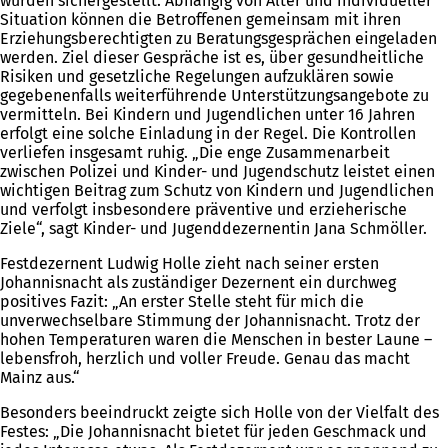
wurden sichergestellt. Abhängig von Alter und individueller
Situation können die Betroffenen gemeinsam mit ihren
Erziehungsberechtigten zu Beratungsgesprächen eingeladen
werden. Ziel dieser Gespräche ist es, über gesundheitliche
Risiken und gesetzliche Regelungen aufzuklären sowie
gegebenenfalls weiterführende Unterstützungsangebote zu
vermitteln. Bei Kindern und Jugendlichen unter 16 Jahren
erfolgt eine solche Einladung in der Regel. Die Kontrollen
verliefen insgesamt ruhig. „Die enge Zusammenarbeit
zwischen Polizei und Kinder- und Jugendschutz leistet einen
wichtigen Beitrag zum Schutz von Kindern und Jugendlichen
und verfolgt insbesondere präventive und erzieherische
Ziele“, sagt Kinder- und Jugenddezernentin Jana Schmöller.
Festdezernent Ludwig Holle zieht nach seiner ersten
Johannisnacht als zuständiger Dezernent ein durchweg
positives Fazit: „An erster Stelle steht für mich die
unverwechselbare Stimmung der Johannisnacht. Trotz der
hohen Temperaturen waren die Menschen in bester Laune –
lebensfroh, herzlich und voller Freude. Genau das macht
Mainz aus.“
Besonders beeindruckt zeigte sich Holle von der Vielfalt des
Festes: „Die Johannisnacht bietet für jeden Geschmack und