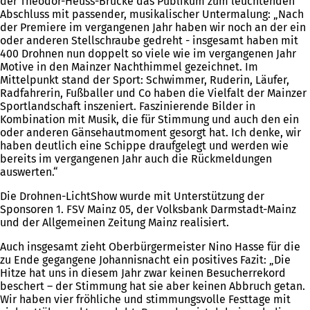
der Theodor-Heuss-Brücke das Publikum zum leuchtenden
Abschluss mit passender, musikalischer Untermalung: „Nach
der Premiere im vergangenen Jahr haben wir noch an der ein
oder anderen Stellschraube gedreht - insgesamt haben mit
400 Drohnen nun doppelt so viele wie im vergangenen Jahr
Motive in den Mainzer Nachthimmel gezeichnet. Im
Mittelpunkt stand der Sport: Schwimmer, Ruderin, Läufer,
Radfahrerin, Fußballer und Co haben die Vielfalt der Mainzer
Sportlandschaft inszeniert. Faszinierende Bilder in
Kombination mit Musik, die für Stimmung und auch den ein
oder anderen Gänsehautmoment gesorgt hat. Ich denke, wir
haben deutlich eine Schippe draufgelegt und werden wie
bereits im vergangenen Jahr auch die Rückmeldungen
auswerten.“
Die Drohnen-LichtShow wurde mit Unterstützung der
Sponsoren 1. FSV Mainz 05, der Volksbank Darmstadt-Mainz
und der Allgemeinen Zeitung Mainz realisiert.
Auch insgesamt zieht Oberbürgermeister Nino Hasse für die
zu Ende gegangene Johannisnacht ein positives Fazit: „Die
Hitze hat uns in diesem Jahr zwar keinen Besucherrekord
beschert – der Stimmung hat sie aber keinen Abbruch getan.
Wir haben vier fröhliche und stimmungsvolle Festtage mit