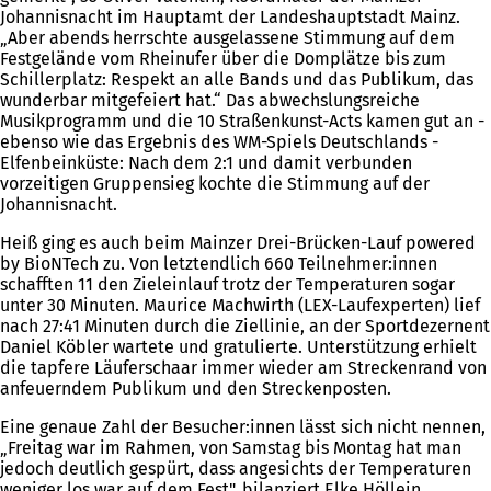
Johannisnacht im Hauptamt der Landeshauptstadt Mainz.
„Aber abends herrschte ausgelassene Stimmung auf dem
Festgelände vom Rheinufer über die Domplätze bis zum
Schillerplatz: Respekt an alle Bands und das Publikum, das
wunderbar mitgefeiert hat.“ Das abwechslungsreiche
Musikprogramm und die 10 Straßenkunst-Acts kamen gut an -
ebenso wie das Ergebnis des WM-Spiels Deutschlands -
Elfenbeinküste: Nach dem 2:1 und damit verbunden
vorzeitigen Gruppensieg kochte die Stimmung auf der
Johannisnacht.
Heiß ging es auch beim Mainzer Drei-Brücken-Lauf powered
by BioNTech zu. Von letztendlich 660 Teilnehmer:innen
schafften 11 den Zieleinlauf trotz der Temperaturen sogar
unter 30 Minuten. Maurice Machwirth (LEX-Laufexperten) lief
nach 27:41 Minuten durch die Ziellinie, an der Sportdezernent
Daniel Köbler wartete und gratulierte. Unterstützung erhielt
die tapfere Läuferschaar immer wieder am Streckenrand von
anfeuerndem Publikum und den Streckenposten.
Eine genaue Zahl der Besucher:innen lässt sich nicht nennen,
„Freitag war im Rahmen, von Samstag bis Montag hat man
jedoch deutlich gespürt, dass angesichts der Temperaturen
weniger los war auf dem Fest", bilanziert Elke Höllein,