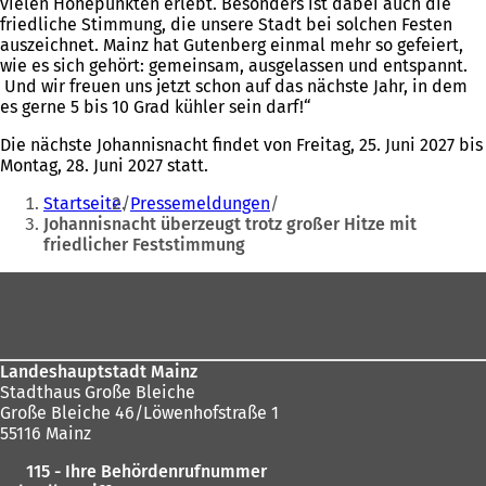
vielen Höhepunkten erlebt. Besonders ist dabei auch die
friedliche Stimmung, die unsere Stadt bei solchen Festen
auszeichnet. Mainz hat Gutenberg einmal mehr so gefeiert,
wie es sich gehört: gemeinsam, ausgelassen und entspannt.
Und wir freuen uns jetzt schon auf das nächste Jahr, in dem
es gerne 5 bis 10 Grad kühler sein darf!“
Die nächste Johannisnacht findet von Freitag, 25. Juni 2027 bis
Montag, 28. Juni 2027 statt.
Sie
Startseite
Pressemeldungen
befinden
Johannisnacht überzeugt trotz großer Hitze mit
friedlicher Feststimmung
sich
hier:
Fußbereich
Landeshauptstadt Mainz
Stadthaus Große Bleiche
Große Bleiche 46/Löwenhofstraße 1
55116 Mainz
115 - Ihre Behördenrufnummer