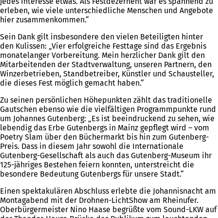
jedes Interesse etwas. Als Festdezernent war es spannend zu
erleben, wie viele unterschiedliche Menschen und Angebote
hier zusammenkommen.“
Sein Dank gilt insbesondere den vielen Beteiligten hinter
den Kulissen: „Vier erfolgreiche Festtage sind das Ergebnis
monatelanger Vorbereitung. Mein herzlicher Dank gilt den
Mitarbeitenden der Stadtverwaltung, unseren Partnern, den
Winzerbetrieben, Standbetreiber, Künstler und Schausteller,
die dieses Fest möglich gemacht haben.“
Zu seinen persönlichen Höhepunkten zählt das traditionelle
Gautschen ebenso wie die vielfältigen Programmpunkte rund
um Johannes Gutenberg: „Es ist beeindruckend zu sehen, wie
lebendig das Erbe Gutenbergs in Mainz gepflegt wird – vom
Poetry Slam über den Büchermarkt bis hin zum Gutenberg-
Preis. Dass in diesem Jahr sowohl die Internationale
Gutenberg-Gesellschaft als auch das Gutenberg-Museum ihr
125-jähriges Bestehen feiern konnten, unterstreicht die
besondere Bedeutung Gutenbergs für unsere Stadt.“
Einen spektakulären Abschluss erlebte die Johannisnacht am
Montagabend mit der Drohnen-LichtShow am Rheinufer.
Oberbürgermeister Nino Haase begrüßte vom Sound-LKW auf