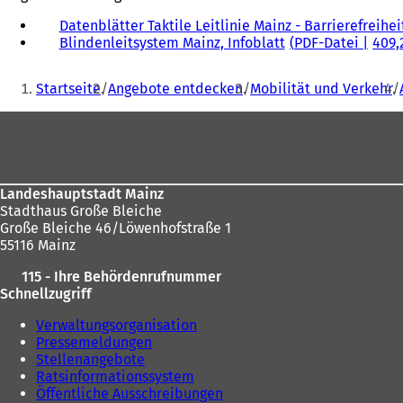
Datenblätter Taktile Leitlinie Mainz - Barrierefreihe
Blindenleitsystem Mainz, Infoblatt
PDF
-Datei
409,
Sie
Startseite
Angebote entdecken
Mobilität und Verkehr
befinden
Fußbereich
sich
hier:
Landeshauptstadt Mainz
Stadthaus Große Bleiche
Große Bleiche 46/Löwenhofstraße 1
55116 Mainz
115 - Ihre Behördenrufnummer
Schnellzugriff
Verwaltungsorganisation
Pressemeldungen
Stellenangebote
Ratsinformationssystem
Öffentliche Ausschreibungen