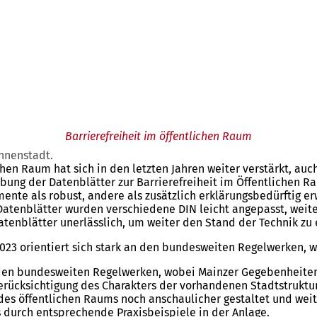
Barrierefreiheit im öffentlichen Raum
Innenstadt.
chen Raum hat sich in den letzten Jahren weiter verstärkt, auc
bung der Datenblätter zur Barrierefreiheit im Öffentlichen Ra
nte als robust, andere als zusätzlich erklärungsbedürftig erw
Datenblätter wurden verschiedene DIN leicht angepasst, weite
enblätter unerlässlich, um weiter den Stand der Technik zu e
2023 orientiert sich stark an den bundesweiten Regelwerken, 
 den bundesweiten Regelwerken, wobei Mainzer Gegebenheiten B
 Berücksichtigung des Charakters der vorhandenen Stadtstrukt
n des öffentlichen Raums noch anschaulicher gestaltet und wei
 durch entsprechende Praxisbeispiele in der Anlage.