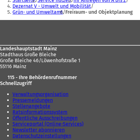
Startseite
Service nutzen
Ihr Anliegen von A bis Z
befinden
Dezernat V - Umwelt und Mobilität
Grün- und Umweltamt
Freiraum- und Objektplanung
sich
hier:
Fußbereich
Landeshauptstadt Mainz
Stadthaus Große Bleiche
Große Bleiche 46/Löwenhofstraße 1
55116 Mainz
115 - Ihre Behördenrufnummer
Schnellzugriff
Verwaltungsorganisation
Pressemeldungen
Stellenangebote
Ratsinformationssystem
Öffentliche Ausschreibungen
Serviceportal (Online-Services)
Newsletter abonnieren
Datenschutzeinstellungen