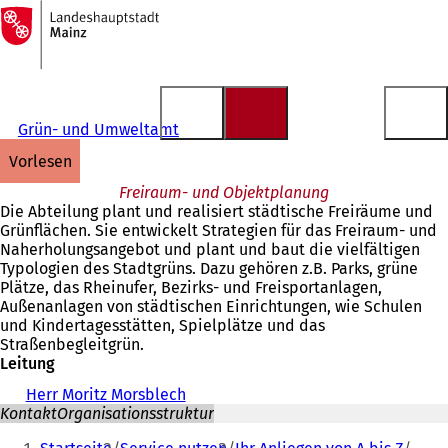
Zur
Startseite
Inhalt anspringen
Grün- und Umweltamt
vorlesen
Freiraum- und Objektplanung
Die Abteilung plant und realisiert städtische Freiräume und
Grünflächen. Sie entwickelt Strategien für das Freiraum- und
Naherholungsangebot und plant und baut die vielfältigen
Typologien des Stadtgrüns. Dazu gehören z.B. Parks, grüne
Plätze, das Rheinufer, Bezirks- und Freisportanlagen,
Außenanlagen von städtischen Einrichtungen, wie Schulen
und Kindertagesstätten, Spielplätze und das
Straßenbegleitgrün.
Leitung
Herr Moritz Morsblech
Kontakt
Organisationsstruktur
Sie