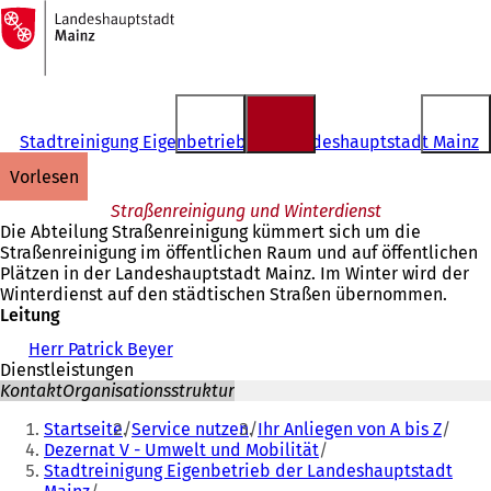
Zur
Startseite
Inhalt anspringen
Stadtreinigung Eigenbetrieb der Landeshauptstadt Mainz
vorlesen
Straßenreinigung und Winterdienst
Die Abteilung Straßenreinigung kümmert sich um die
Straßenreinigung im öffentlichen Raum und auf öffentlichen
Plätzen in der Landeshauptstadt Mainz. Im Winter wird der
Winterdienst auf den städtischen Straßen übernommen.
Leitung
Herr Patrick Beyer
Dienstleistungen
Kontakt
Organisationsstruktur
Sie
Startseite
Service nutzen
Ihr Anliegen von A bis Z
befinden
Dezernat V - Umwelt und Mobilität
Stadtreinigung Eigenbetrieb der Landeshauptstadt
sich