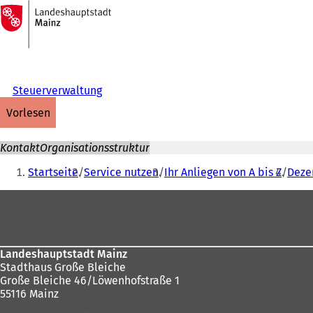
Zur
Startseite
Inhalt anspringen
Steuerverwaltung
vorlesen
Kontakt
Organisationsstruktur
Sie
Startseite
Service nutzen
Ihr Anliegen von A bis Z
Dezer
befinden
Fußbereich
sich
hier:
Landeshauptstadt Mainz
Stadthaus Große Bleiche
Große Bleiche 46/Löwenhofstraße 1
55116 Mainz