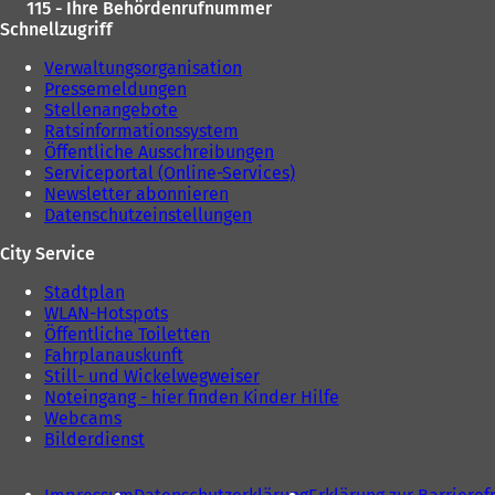
115 - Ihre Behördenrufnummer
Schnellzugriff
Verwaltungsorganisation
Pressemeldungen
Stellenangebote
Ratsinformationssystem
Öffentliche Ausschreibungen
Serviceportal (Online-Services)
Newsletter abonnieren
Datenschutzeinstellungen
City Service
Stadtplan
WLAN-Hotspots
Öffentliche Toiletten
Fahrplanauskunft
Still- und Wickelwegweiser
Noteingang - hier finden Kinder Hilfe
Webcams
Bilderdienst