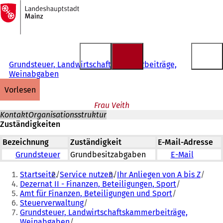
Zur
Startseite
Inhalt anspringen
Grundsteuer, Landwirtschaftskammerbeiträge,
Weinabgaben
vorlesen
Frau Veith
Kontakt
Organisationsstruktur
Zuständigkeiten
Bezeichnung
Zuständigkeit
E-Mail-Adresse
Grundsteuer
Grundbesitzabgaben
E-Mail
Sie
Startseite
Service nutzen
Ihr Anliegen von A bis Z
befinden
Dezernat II - Finanzen, Beteiligungen, Sport
Amt für Finanzen, Beteiligungen und Sport
sich
Steuerverwaltung
hier:
Grundsteuer, Landwirtschaftskammerbeiträge,
Weinabgaben