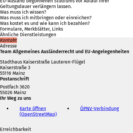
f
EU-Ausland begonnenen Studiums vor Ablauf ihrer
n
Geltungsdauer verlängern lassen.
e
Was muss ich wissen?
t
Was muss ich mitbringen oder einreichen?
i
Was kostet es und wie kann ich bezahlen?
n
Formulare, Merkblätter, Links
e
Ähnliche Dienstleistungen
i
Kontakt
n
Adresse
e
Team Allgemeines Ausländerrecht und EU-Angelegenheiten
m
Stadthaus Kaiserstraße Lauteren-Flügel
n
Kaiserstraße 3
e
55116 Mainz
u
Postanschrift
e
n
Postfach 3620
T
55026 Mainz
a
Ihr Weg zu uns
b
)
Karte öffnen
ÖPNV
-Verbindung
(
(OpenStreetMap)
(
Ö
Ö
f
f
f
Erreichbarkeit
f
n