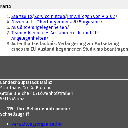
n
e
Karte
e
t
Sie
t
i
Startseite
Service nutzen
Ihr Anliegen von A bis Z
befinden
i
n
Dezernat I - Oberbürgermeister
Bürgeramt
n
e
Ausländerangelegenheiten
sich
e
i
Team Allgemeines Ausländerrecht und EU-
hier:
i
n
Angelegenheiten
n
e
Aufenthaltserlaubnis: Verlängerung zur Fortsetzung
e
m
eines im EU-Ausland begonnenen Studiums beantragen
m
n
n
e
Fußbereich
e
u
u
e
e
n
n
T
Landeshauptstadt Mainz
T
a
Stadthaus Große Bleiche
a
b
Große Bleiche 46/Löwenhofstraße 1
b
)
55116 Mainz
)
115 - Ihre Behördenrufnummer
Schnellzugriff
Verwaltungsorganisation