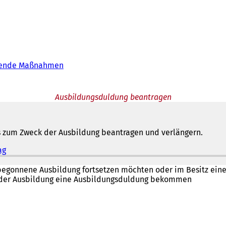
ndende Maßnahmen
Ausbildungsduldung beantragen
s zum Zweck der Ausbildung beantragen und verlängern.
ag
(
Ö
f
begonnene Ausbildung fortsetzen möchten oder im Besitz ein
f
r der Ausbildung eine Ausbildungsduldung bekommen
n
e
t
i