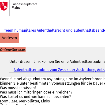
Zur
Startseite
Inhalt anspringen
Team humanitäres Aufenthaltsrecht und aufenthaltsbee
vorlesen
Online-Services
Unter diesem Link können Sie eine Aufenthaltserlaubni
Aufenthaltserlaubnis zum Zweck der Ausbildung, Antr
Wenn Sie bei abgelehntem Asylantrag eine im Asylverfahren 
können Sie unter bestimmten Voraussetzungen für die Daue
Was muss ich wissen?
Was muss ich mitbringen oder einreichen?
Was kostet es und wie kann ich bezahlen?
Formulare, Merkblätter, Links