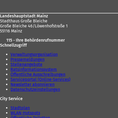
n
e
m
Landeshauptstadt Mainz
n
Stadthaus Große Bleiche
e
Große Bleiche 46/Löwenhofstraße 1
u
55116 Mainz
e
n
115 - Ihre Behördenrufnummer
T
Schnellzugriff
a
b
Verwaltungsorganisation
)
Pressemeldungen
Stellenangebote
Ratsinformationssystem
Öffentliche Ausschreibungen
Serviceportal (Online-Services)
Newsletter abonnieren
Datenschutzeinstellungen
City Service
Stadtplan
WLAN-Hotspots
Öffentliche Toiletten