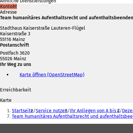
Ähnliche Dienstleistungen
Kontakt
Adresse
Team humanitäres Aufenthaltsrecht und aufenthaltsbeend
Stadthaus Kaiserstraße Lauteren-Flügel
Kaiserstraße 3
55116 Mainz
Postanschrift
Postfach 3620
55026 Mainz
Ihr Weg zu uns
Karte öffnen (OpenStreetMap)
(
Ö
f
Erreichbarkeit
f
n
Karte
e
Sie
t
Startseite
Service nutzen
Ihr Anliegen von A bis Z
Deze
befinden
i
Team humanitäres Aufenthaltsrecht und aufenthalts
n
sich
e
Fußbereich
hier:
i