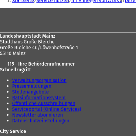
Startseite
Service nutzen
Ihr Anliegen von A bis Z
Deze
befinden
e
i
Fußbereich
sich
n
hier:
e
m
n
Landeshauptstadt Mainz
e
Stadthaus Große Bleiche
u
Große Bleiche 46/Löwenhofstraße 1
e
55116 Mainz
n
T
115 - Ihre Behördenrufnummer
a
Schnellzugriff
b
)
Verwaltungsorganisation
Pressemeldungen
Stellenangebote
Ratsinformationssystem
Öffentliche Ausschreibungen
Serviceportal (Online-Services)
Newsletter abonnieren
Datenschutzeinstellungen
City Service