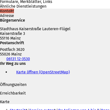
n
i
Formulare, Merkblätter, Links
e
n
Ähnliche Dienstleistungen
i
e
Kontakt
n
i
Adresse
e
n
Bürgerservice
m
e
n
Stadthaus Kaiserstraße Lauteren-Flügel
m
e
Kaiserstraße 3
n
u
55116 Mainz
e
e
Postanschrift
u
n
e
Postfach 3620
T
n
55026 Mainz
a
T
Telefon,
06131 12-3530
b
a
Fax
Ihr Weg zu uns
)
b
und
)
Karte öffnen (OpenStreetMap)
(
E-
Ö
Mail-
f
Adresse
Öffnungszeiten
f
n
Erreichbarkeit
e
t
Karte
i
Sie
n