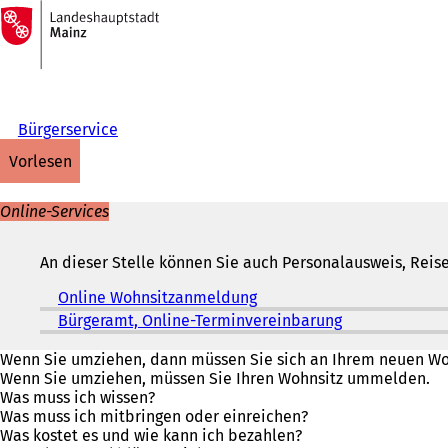
Zur
Startseite
Inhalt anspringen
Bürgerservice
vorlesen
Online-Services
An dieser Stelle können Sie auch Personalausweis, Reise
Online Wohnsitzanmeldung
(
Ö
Bürgeramt, Online-Terminvereinbarung
(
f
Ö
f
f
Wenn Sie umziehen, dann müssen Sie sich an Ihrem neuen W
n
f
Wenn Sie umziehen, müssen Sie Ihren Wohnsitz ummelden.
e
n
Was muss ich wissen?
t
e
Was muss ich mitbringen oder einreichen?
i
t
Was kostet es und wie kann ich bezahlen?