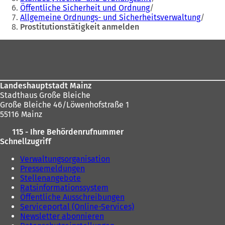
sich
m
n
Öffentliche Sicherheit und Ordnung
hier:
n
e
Allgemeine Ordnungs- und Sicherheitsverwaltung
e
u
Prostitutionstätigkeit anmelden
u
e
Fußbereich
e
n
n
T
T
a
a
b
b
)
Landeshauptstadt Mainz
)
Stadthaus Große Bleiche
Große Bleiche 46/Löwenhofstraße 1
55116 Mainz
115 - Ihre Behördenrufnummer
Schnellzugriff
Verwaltungsorganisation
Pressemeldungen
Stellenangebote
Ratsinformationssystem
Öffentliche Ausschreibungen
Serviceportal (Online-Services)
Newsletter abonnieren