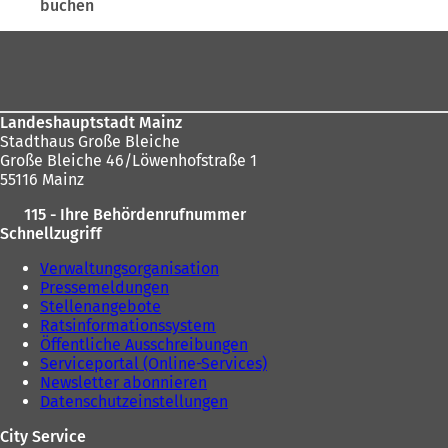
e
u
buchen
u
e
e
n
Fußbereich
n
T
T
a
a
b
b
)
Landeshauptstadt Mainz
)
Stadthaus Große Bleiche
Große Bleiche 46/Löwenhofstraße 1
55116 Mainz
115 - Ihre Behördenrufnummer
Schnellzugriff
Verwaltungsorganisation
Pressemeldungen
Stellenangebote
Ratsinformationssystem
Öffentliche Ausschreibungen
Serviceportal (Online-Services)
Newsletter abonnieren
Datenschutzeinstellungen
City Service