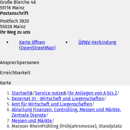
Große Bleiche 46
55116 Mainz
Postanschrift
Postfach 3820
55028 Mainz
Ihr Weg zu uns
Karte öffnen
ÖPNV
-Verbindung
(
(OpenStreetMap)
(
Ö
Ö
f
f
f
Ansprechpersonen
f
n
n
e
Erreichbarkeit
e
t
t
i
Karte
i
n
Sie
n
e
Startseite
Service nutzen
Ihr Anliegen von A bis Z
befinden
e
i
Dezernat III - Wirtschaft und Liegenschaften
i
n
Amt für Wirtschaft und Liegenschaften
sich
n
e
Abteilung Finanzen, Controlling, Messen und Märkte,
hier:
e
m
Zentrale Dienste
m
n
Messen und Märkte
n
e
Mainzer Rheinfrühling (Frühjahrsmesse), Standplatz