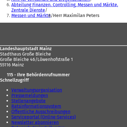
sich
Abteilung Finanzen, Controlling, Messen und Märkte,
hier:
Zentrale Dienste
Messen und Märkte
Herr Maximilan Peters
Fußbereich
Landeshauptstadt Mainz
Stadthaus Große Bleiche
Große Bleiche 46/Löwenhofstraße 1
55116 Mainz
115 - Ihre Behördenrufnummer
Schnellzugriff
Verwaltungsorganisation
Pressemeldungen
Stellenangebote
Ratsinformationssystem
Öffentliche Ausschreibungen
Serviceportal (Online-Services)
Newsletter abonnieren