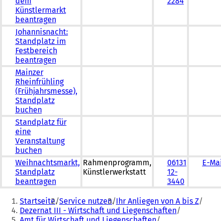
dem
2284
Künstlermarkt
beantragen
Johannisnacht:
Standplatz im
Festbereich
beantragen
Mainzer
Rheinfrühling
(Frühjahrsmesse),
Standplatz
buchen
Standplatz für
eine
Veranstaltung
buchen
Weihnachtsmarkt,
Rahmenprogramm,
06131
E-Mai
Standplatz
Künstlerwerkstatt
12-
beantragen
3440
Sie
Startseite
Service nutzen
Ihr Anliegen von A bis Z
befinden
Dezernat III - Wirtschaft und Liegenschaften
Amt für Wirtschaft und Liegenschaften