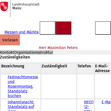
Zur
Startseite
Inhalt anspringen
Messen und Märkte
vorlesen
Herr Maximilan Peters
Kontakt
Organisationsstruktur
Zuständigkeiten
Bezeichnung
Zuständigkeit
Telefon
E-Mail-
Adresse
Fastnachtsmesse
und
Rosenmontag,
Standplatz
buchen
Johannisnacht:
06131
E-Mai
Standplatz auf
12-