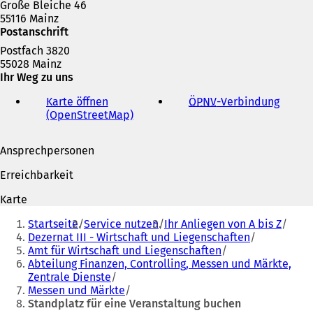
Große Bleiche 46
55116 Mainz
Postanschrift
Postfach 3820
55028 Mainz
Ihr Weg zu uns
Karte öffnen
ÖPNV
-Verbindung
(
(OpenStreetMap)
(
Ö
Ö
f
f
f
Ansprechpersonen
f
n
n
e
Erreichbarkeit
e
t
t
i
Karte
i
n
Sie
n
e
Startseite
Service nutzen
Ihr Anliegen von A bis Z
befinden
e
i
Dezernat III - Wirtschaft und Liegenschaften
i
n
Amt für Wirtschaft und Liegenschaften
sich
n
e
Abteilung Finanzen, Controlling, Messen und Märkte,
hier:
e
m
Zentrale Dienste
m
n
Messen und Märkte
n
e
Standplatz für eine Veranstaltung buchen