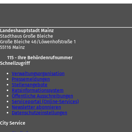
e
u
u
e
Fußbereich
e
n
n
T
T
a
a
b
Landeshauptstadt Mainz
b
)
Stadthaus Große Bleiche
)
Große Bleiche 46/Löwenhofstraße 1
55116 Mainz
115 - Ihre Behördenrufnummer
Schnellzugriff
Verwaltungsorganisation
Pressemeldungen
Stellenangebote
Ratsinformationssystem
Öffentliche Ausschreibungen
Serviceportal (Online-Services)
Newsletter abonnieren
Datenschutzeinstellungen
City Service