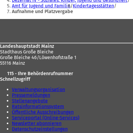
Dezernat IV - Soziales, Kinder, Jugend und Gesundheit
Amt für Jugend und Familie
Kindertagesstätten
sich
Aufnahme und Platzvergabe
hier:
Fußbereich
Landeshauptstadt Mainz
Stadthaus Große Bleiche
Große Bleiche 46/Löwenhofstraße 1
55116 Mainz
115 - Ihre Behördenrufnummer
Schnellzugriff
Verwaltungsorganisation
Pressemeldungen
Stellenangebote
Ratsinformationssystem
Öffentliche Ausschreibungen
Serviceportal (Online-Services)
Newsletter abonnieren
Datenschutzeinstellungen