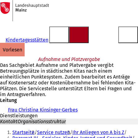
Zur
Startseite
Inhalt anspringen
Kindertagesstätten
vorlesen
Aufnahme und Platzvergabe
Das Sachgebiet Aufnahme und Platvergabe vergibt
Betreuungsplätze in städtischen Kitas nach einem
einheitlichen Punktesystem. Zudem bearbeitet es Anträge
auf Kostenersatz oder Kostenübernahme bei fehlenden Kita-
Plätzen. Die Servicestelle unterstützt Eltern bei Fragen und
im Antragsverfahren.
Leitung
Frau Christina Kinsinger-Gerbes
Dienstleistungen
Kontakt
Organisationsstruktur
Sie
Startseite
Service nutzen
Ihr Anliegen von A bis Z
befinden