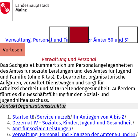
Zur
Startseite
Inhalt anspringen
Verwaltung, Personal und Finanzen der Ämter 50 und 51
vorlesen
Verwaltung und Personal
Das Sachgebiet kümmert sich um Personalangelegenheiten
des Amtes für soziale Leistungen und des Amtes für Jugend
und Familie (ohne Kitas). Es bearbeitet organisatorische
Aufgaben, verwaltet Dienstwagen und sorgt für
Arbeitssicherheit und Mitarbeitendengesundheit. Außerdem
führt es die Geschäftsführung für den Sozial- und
Jugendhilfeausschuss.
Kontakt
Organisationsstruktur
Sie
Startseite
Service nutzen
Ihr Anliegen von A bis Z
befinden
Dezernat IV - Soziales, Kinder, Jugend und Gesundheit
Amt für soziale Leistungen
sich
Verwaltung, Personal und Finanzen der Ämter 50 und 51