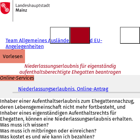
Zur
Startseite
Inhalt anspringen
Team Allgemeines Ausländerrecht und EU-
Angelegenheiten
vorlesen
Niederlassungserlaubnis für eigenständig
aufenthaltsberechtigte Ehegatten beantragen
Online-Services
Niederlassungserlaubnis, Online-Antrag
(
Ö
f
Inhaber einer Aufenthaltserlaubnis zum Ehegattennachzug,
f
deren Lebensgemeinschaft nicht mehr fortbesteht, und
n
Inhaber eines eigenständigen Aufenthaltsrechts für
e
Ehegatten, können eine Niederlassungserlaubnis erhalten.
t
Was muss ich wissen?
i
Was muss ich mitbringen oder einreichen?
n
Was kostet es und wie kann ich bezahlen?