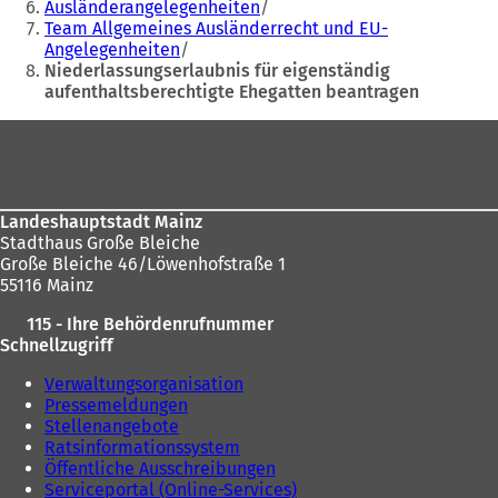
Ausländerangelegenheiten
sich
e
i
Team Allgemeines Ausländerrecht und EU-
hier:
i
n
Angelegenheiten
n
e
Niederlassungserlaubnis für eigenständig
e
m
aufenthaltsberechtigte Ehegatten beantragen
m
n
n
e
Fußbereich
e
u
u
e
e
n
n
T
Landeshauptstadt Mainz
T
a
Stadthaus Große Bleiche
a
b
Große Bleiche 46/Löwenhofstraße 1
b
)
55116 Mainz
)
115 - Ihre Behördenrufnummer
Schnellzugriff
Verwaltungsorganisation
Pressemeldungen
Stellenangebote
Ratsinformationssystem
Öffentliche Ausschreibungen
Serviceportal (Online-Services)