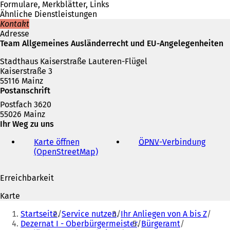
e
Formulare, Merkblätter, Links
i
Ähnliche Dienstleistungen
n
Kontakt
e
Adresse
m
Team Allgemeines Ausländerrecht und EU-Angelegenheiten
n
Stadthaus Kaiserstraße Lauteren-Flügel
e
Kaiserstraße 3
u
55116 Mainz
e
Postanschrift
n
T
Postfach 3620
a
55026 Mainz
b
Ihr Weg zu uns
)
Karte öffnen
ÖPNV
-Verbindung
(
(OpenStreetMap)
(
Ö
Ö
f
f
f
Erreichbarkeit
f
n
n
e
Karte
e
t
Sie
t
i
Startseite
Service nutzen
Ihr Anliegen von A bis Z
befinden
i
n
Dezernat I - Oberbürgermeister
Bürgeramt
n
e