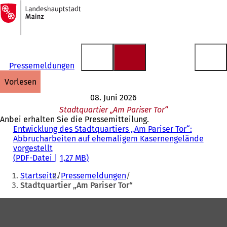
Zur
Startseite
Inhalt anspringen
Pressemeldungen
vorlesen
08. Juni 2026
Stadtquartier „Am Pariser Tor“
Anbei erhalten Sie die Pressemitteilung.
Entwicklung des Stadtquartiers „Am Pariser Tor“:
Abbrucharbeiten auf ehemaligem Kasernengelände
vorgestellt
PDF
-Datei
1,27 MB
Sie
Startseite
Pressemeldungen
befinden
Stadtquartier „Am Pariser Tor“
sich
Fußbereich
hier: