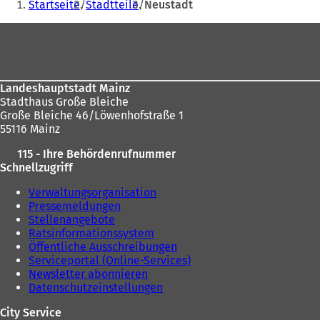
Startseite
Stadtteile
Neustadt
befinden
Fußbereich
sich
hier:
Landeshauptstadt Mainz
Stadthaus Große Bleiche
Große Bleiche 46/Löwenhofstraße 1
55116 Mainz
115 - Ihre Behördenrufnummer
Schnellzugriff
Verwaltungsorganisation
Pressemeldungen
Stellenangebote
Ratsinformationssystem
Öffentliche Ausschreibungen
Serviceportal (Online-Services)
Newsletter abonnieren
Datenschutzeinstellungen
City Service