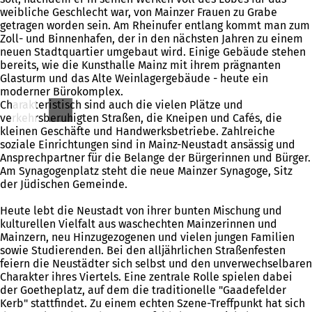
weibliche Geschlecht war, von Mainzer Frauen zu Grabe
getragen worden sein. Am Rheinufer entlang kommt man zum
Zoll- und Binnenhafen, der in den nächsten Jahren zu einem
neuen Stadtquartier umgebaut wird. Einige Gebäude stehen
bereits, wie die Kunsthalle Mainz mit ihrem prägnanten
Glasturm und das Alte Weinlagergebäude - heute ein
moderner Bürokomplex.
Charakteristisch sind auch die vielen Plätze und
verkehrsberuhigten Straßen, die Kneipen und Cafés, die
kleinen Geschäfte und Handwerksbetriebe. Zahlreiche
soziale Einrichtungen sind in Mainz-Neustadt ansässig und
Ansprechpartner für die Belange der Bürgerinnen und Bürger.
Am Synagogenplatz steht die neue Mainzer Synagoge, Sitz
der Jüdischen Gemeinde.
Heute lebt die Neustadt von ihrer bunten Mischung und
kulturellen Vielfalt aus waschechten Mainzerinnen und
Mainzern, neu Hinzugezogenen und vielen jungen Familien
sowie Studierenden. Bei den alljährlichen Straßenfesten
feiern die Neustädter sich selbst und den unverwechselbaren
Charakter ihres Viertels. Eine zentrale Rolle spielen dabei
der Goetheplatz, auf dem die traditionelle "Gaadefelder
Kerb" stattfindet. Zu einem echten Szene-Treffpunkt hat sich