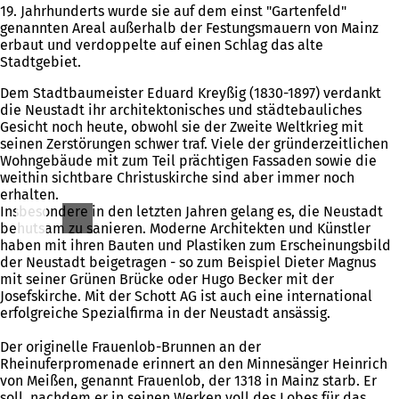
19. Jahrhunderts wurde sie auf dem einst "Gartenfeld"
genannten Areal außerhalb der Festungsmauern von Mainz
erbaut und verdoppelte auf einen Schlag das alte
Stadtgebiet.
Dem Stadtbaumeister Eduard Kreyßig (1830-1897) verdankt
die Neustadt ihr archi­tektonisches und städtebauliches
Gesicht noch heute, obwohl sie der Zweite Weltkrieg mit
seinen Zerstörungen schwer traf. Viele der gründerzeitlichen
Wohngebäude mit zum Teil prächtigen Fassaden sowie die
weithin sichtbare Christuskirche sind aber immer noch
erhalten.
Insbesondere in den letzten Jahren gelang es, die Neustadt
behutsam zu sanieren. Moderne Architekten und Künstler
haben mit ihren Bauten und Plastiken zum Erscheinungsbild
der Neustadt beigetragen - so zum Beispiel Dieter Magnus
mit seiner Grünen Brücke oder Hugo Becker mit der
Josefskirche. Mit der Schott AG ist auch eine international
erfolgreiche Spezialfirma in der Neustadt ansässig.
Der originelle Frauenlob-Brunnen an der
Rheinuferpromenade erinnert an den Minnesänger Heinrich
von Meißen, genannt Frauenlob, der 1318 in Mainz starb. Er
soll, nachdem er in seinen Werken voll des Lobes für das