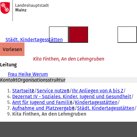
Zur
Startseite
Inhalt anspringen
Städt. Kindertagesstätten
vorlesen
Kita Finthen, An den Lehmgruben
Leitung
Frau Heike Werum
Kontakt
Organisationsstruktur
Sie
Startseite
Service nutzen
Ihr Anliegen von A bis Z
befinden
Dezernat IV - Soziales, Kinder, Jugend und Gesundheit
Amt für Jugend und Familie
Kindertagesstätten
sich
Aufnahme und Platzvergabe
Städt. Kindertagesstätten
hier:
Kita Finthen, An den Lehmgruben
Fußbereich