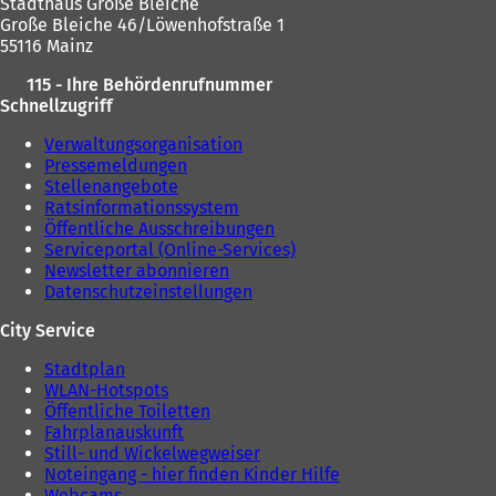
Stadthaus Große Bleiche
Große Bleiche 46/Löwenhofstraße 1
55116 Mainz
115 - Ihre Behördenrufnummer
Schnellzugriff
Verwaltungsorganisation
Pressemeldungen
Stellenangebote
Ratsinformationssystem
Öffentliche Ausschreibungen
Serviceportal (Online-Services)
Newsletter abonnieren
Datenschutzeinstellungen
City Service
Stadtplan
WLAN-Hotspots
Öffentliche Toiletten
Fahrplanauskunft
Still- und Wickelwegweiser
Noteingang - hier finden Kinder Hilfe
Webcams