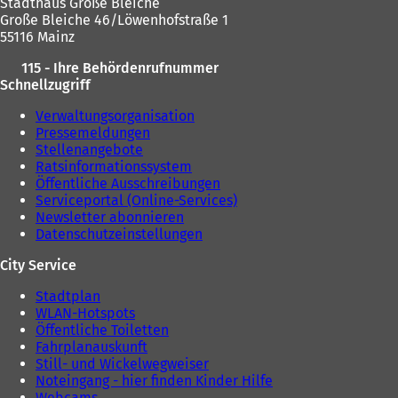
Stadthaus Große Bleiche
Große Bleiche 46/Löwenhofstraße 1
55116 Mainz
115 - Ihre Behördenrufnummer
Schnellzugriff
Verwaltungsorganisation
Pressemeldungen
Stellenangebote
Ratsinformationssystem
Öffentliche Ausschreibungen
Serviceportal (Online-Services)
Newsletter abonnieren
Datenschutzeinstellungen
City Service
Stadtplan
WLAN-Hotspots
Öffentliche Toiletten
Fahrplanauskunft
Still- und Wickelwegweiser
Noteingang - hier finden Kinder Hilfe
Webcams