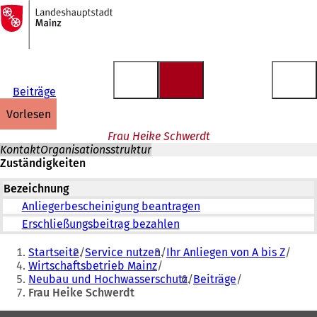
Zur
Startseite
Inhalt anspringen
Beiträge
vorlesen
Frau Heike Schwerdt
Kontakt
Organisationsstruktur
Zuständigkeiten
Bezeichnung
Anliegerbescheinigung beantragen
Erschließungsbeitrag bezahlen
Sie
Startseite
Service nutzen
Ihr Anliegen von A bis Z
befinden
Wirtschaftsbetrieb Mainz
Neubau und Hochwasserschutz
Beiträge
sich
Frau Heike Schwerdt
hier: