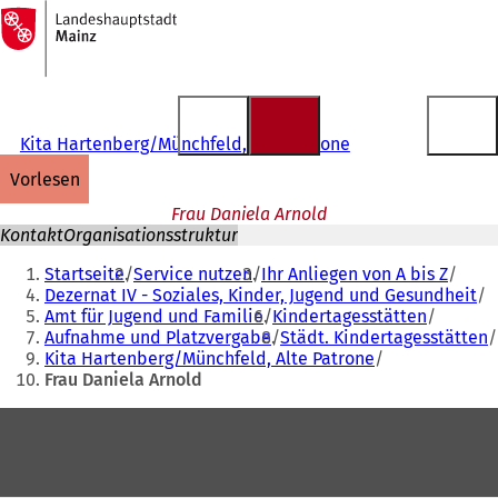
Zur
Startseite
Inhalt anspringen
Kita Hartenberg/Münchfeld, Alte Patrone
vorlesen
Frau Daniela Arnold
Kontakt
Organisationsstruktur
Sie
Startseite
Service nutzen
Ihr Anliegen von A bis Z
befinden
Dezernat IV - Soziales, Kinder, Jugend und Gesundheit
Amt für Jugend und Familie
Kindertagesstätten
sich
Aufnahme und Platzvergabe
Städt. Kindertagesstätten
hier:
Kita Hartenberg/Münchfeld, Alte Patrone
Frau Daniela Arnold
Fußbereich