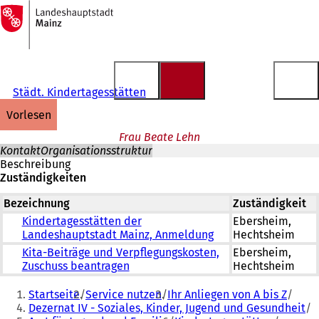
Zur
Startseite
Inhalt anspringen
Städt. Kindertagesstätten
vorlesen
Frau Beate Lehn
Kontakt
Organisationsstruktur
Beschreibung
Zuständigkeiten
Bezeichnung
Zuständigkeit
Kindertagesstätten der
Ebersheim,
Landeshauptstadt Mainz, Anmeldung
Hechtsheim
Kita-Beiträge und Verpflegungskosten,
Ebersheim,
Zuschuss beantragen
Hechtsheim
Sie
Startseite
Service nutzen
Ihr Anliegen von A bis Z
befinden
Dezernat IV - Soziales, Kinder, Jugend und Gesundheit