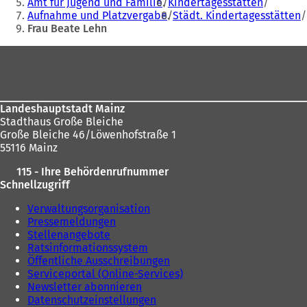
Amt für Jugend und Familie
Kindertagesstätten
sich
Aufnahme und Platzvergabe
Städt. Kindertagesstätten
hier:
Frau Beate Lehn
Fußbereich
Landeshauptstadt Mainz
Stadthaus Große Bleiche
Große Bleiche 46/Löwenhofstraße 1
55116 Mainz
115 - Ihre Behördenrufnummer
Schnellzugriff
Verwaltungsorganisation
Pressemeldungen
Stellenangebote
Ratsinformationssystem
Öffentliche Ausschreibungen
Serviceportal (Online-Services)
Newsletter abonnieren
Datenschutzeinstellungen