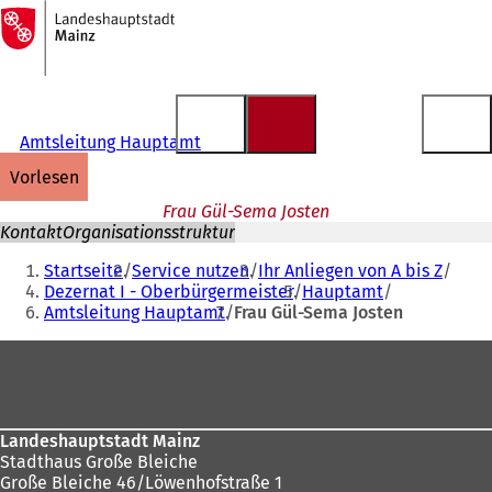
Zur
Startseite
Inhalt anspringen
Amtsleitung Hauptamt
vorlesen
Frau Gül-Sema Josten
Kontakt
Organisationsstruktur
Sie
Startseite
Service nutzen
Ihr Anliegen von A bis Z
befinden
Dezernat I - Oberbürgermeister
Hauptamt
Amtsleitung Hauptamt
Frau Gül-Sema Josten
sich
hier:
Fußbereich
Landeshauptstadt Mainz
Stadthaus Große Bleiche
Große Bleiche 46/Löwenhofstraße 1