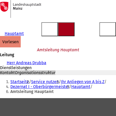
Zur
Startseite
Inhalt anspringen
Hauptamt
vorlesen
Amtsleitung Hauptamt
Leitung
Herr Andreas Drubba
Dienstleistungen
Kontakt
Organisationsstruktur
Sie
Startseite
Service nutzen
Ihr Anliegen von A bis Z
befinden
Dezernat I - Oberbürgermeister
Hauptamt
Amtsleitung Hauptamt
sich
hier:
Fußbereich