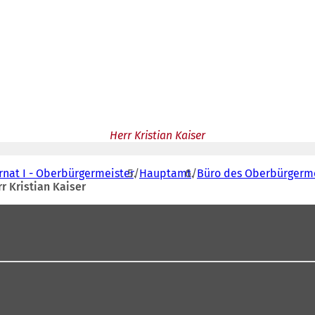
Herr Kristian Kaiser
rnat I - Oberbürgermeister
Hauptamt
Büro des Oberbürgerme
r Kristian Kaiser