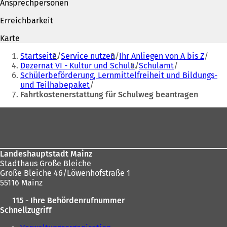
Ansprechpersonen
f
n
n
e
Erreichbarkeit
e
t
t
i
Karte
i
n
Sie
n
e
Startseite
Service nutzen
Ihr Anliegen von A bis Z
befinden
e
i
Dezernat VI - Kultur und Schule
Schulamt
i
n
Schülerbeförderung, Lernmittelfreiheit und Bildungs-
sich
n
e
und Teilhabepaket
hier:
e
m
Fahrtkostenerstattung für Schulweg beantragen
m
n
n
e
Fußbereich
e
u
u
e
e
n
n
T
Landeshauptstadt Mainz
T
a
Stadthaus Große Bleiche
a
b
Große Bleiche 46/Löwenhofstraße 1
b
)
55116 Mainz
)
115 - Ihre Behördenrufnummer
Schnellzugriff