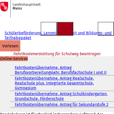
Zur
Startseite
Inhalt anspringen
Schülerbeförderung, Lernmittelfreiheit und Bildungs- und
Teilhabepaket
vorlesen
Fahrtkostenerstattung für Schulweg beantragen
Online-Services
Fahrtkostenübernahme, Antrag
Berufsvorbereitungsjahr, Berufsfachschule I und II
(
Ö
Fahrtkostenübernahme, Antrag Realschule,
f
Realschule plus, Integrierte Gesamtschule,
f
Gymnasium
(
n
Ö
Fahrtkostenübernahme, Antrag Schulkindergarten,
e
f
Grundschule, Förderschule
(
t
f
Ö
Fahrtkostenübernahme, Antrag für Sekundarstufe 2
(
i
n
f
Ö
n
e
f