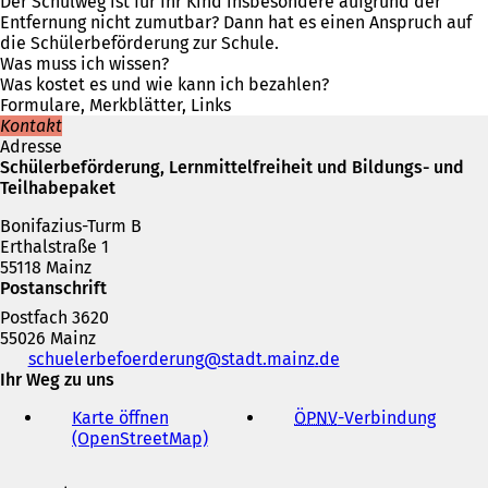
f
Der Schulweg ist für Ihr Kind insbesondere aufgrund der
e
t
n
f
Entfernung nicht zumutbar? Dann hat es einen Anspruch auf
i
i
e
n
die Schülerbeförderung zur Schule.
n
n
t
e
Was muss ich wissen?
e
e
i
t
Was kostet es und wie kann ich bezahlen?
m
i
n
i
Formulare, Merkblätter, Links
n
n
e
n
Kontakt
e
e
i
e
Adresse
u
m
n
i
Schülerbeförderung, Lernmittelfreiheit und Bildungs- und
e
n
e
n
Teilhabepaket
n
e
m
e
T
u
n
Bonifazius-Turm B
m
a
e
e
Erthalstraße 1
n
b
n
u
55118 Mainz
e
)
T
e
Postanschrift
u
a
n
e
Postfach 3620
b
T
n
55026 Mainz
)
a
T
Telefon,
schuelerbefoerderung
stadt.mainz
de
b
a
Fax
Ihr Weg zu uns
)
b
und
)
Karte öffnen
ÖPNV
-Verbindung
(
E-
(OpenStreetMap)
(
Ö
Mail-
Ö
f
Adresse
f
f