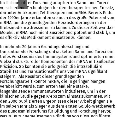
Im Rahmen ihrer Forschung adaptierten Sahin und Türeci
verschiedene Technologien für den therapeutischen Einsatz,
darunter Antikörper, Zelltherapien und mRNA. Bereits Ende
der 1990er Jahre erkannten sie auch das große Potenzial von
mRNA, um die grundlegenden Herausforderungen in der
Krebsmedizin adressieren zu können. Zu dieser Zeit war das
Molekül mRNA noch nicht ausreichend potent und stabil, um
es effektiv als Medikament einsetzen zu können.
In mehr als 20 Jahren Grundlagenforschung und
translationaler Forschung entwickelten Sahin und Türeci ein
tiefes Verständnis des Immunsystems und optimierten eine
Vielzahl struktureller Komponenten der mRNA mit äußerster
Präzision. So konnten sie erfolgreich die intrazelluläre
Stabilität und Translationseffizienz von mRNA signifikant
steigern. Als Resultat dieser grundlegenden
Forschungsarbeit konnte mRNA, die in geringen Mengen
verabreicht wurde, zum ersten Mal eine starke,
langanhaltende Immunantworten induzieren, um in der
klinischen Studie gegen Krebs zum Einsatz zukommen. Mit
den 2006 publizierten Ergebnissen dieser Arbeit gingen sie
im selben Jahr als Sieger aus dem ersten Go.Bio-Wettbewerb
des Bundesministeriums für Bildung und Forschung hervor,
was 2008 zur gemeinsamen Gründung von BioNTech führte.