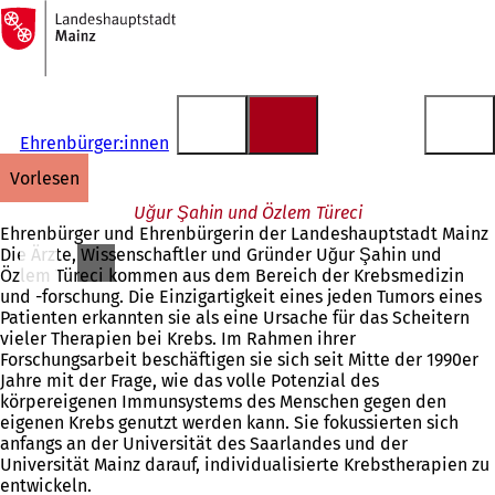
Zur
Startseite
Inhalt anspringen
Ehrenbürger:innen
vorlesen
Uğur Şahin und Özlem Türeci
Ehrenbürger und Ehrenbürgerin der Landeshauptstadt Mainz
Die Ärzte, Wissenschaftler und Gründer Uğur Şahin und
Özlem Türeci kommen aus dem Bereich der Krebsmedizin
und -forschung. Die Einzigartigkeit eines jeden Tumors eines
Patienten erkannten sie als eine Ursache für das Scheitern
vieler Therapien bei Krebs. Im Rahmen ihrer
Forschungsarbeit beschäftigen sie sich seit Mitte der 1990er
Jahre mit der Frage, wie das volle Potenzial des
körpereigenen Immunsystems des Menschen gegen den
eigenen Krebs genutzt werden kann. Sie fokussierten sich
anfangs an der Universität des Saarlandes und der
Universität Mainz darauf, individualisierte Krebstherapien zu
entwickeln.