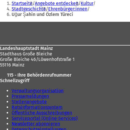
Sie
Startseite
Angebote entdecken
Kultur
befinden
Stadtgeschichte
Ehrenbürger:innen
Uğur Şahin und Özlem Türeci
sich
hier:
Fußbereich
Landeshauptstadt Mainz
Stadthaus Große Bleiche
Große Bleiche 46/Löwenhofstraße 1
55116 Mainz
115 - Ihre Behördenrufnummer
Schnellzugriff
Verwaltungsorganisation
Pressemeldungen
Stellenangebote
Ratsinformationssystem
Öffentliche Ausschreibungen
Serviceportal (Online-Services)
Newsletter abonnieren
Datenschutzeinstellungen