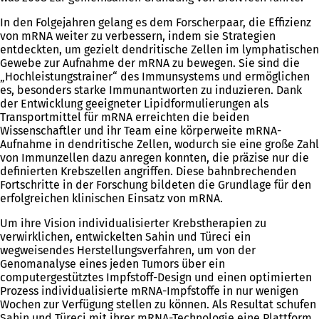
In den Folgejahren gelang es dem Forscherpaar, die Effizienz
von mRNA weiter zu verbessern, indem sie Strategien
entdeckten, um gezielt dendritische Zellen im lymphatischen
Gewebe zur Aufnahme der mRNA zu bewegen. Sie sind die
„Hochleistungstrainer“ des Immunsystems und ermöglichen
es, besonders starke Immunantworten zu induzieren. Dank
der Entwicklung geeigneter Lipidformulierungen als
Transportmittel für mRNA erreichten die beiden
Wissenschaftler und ihr Team eine körperweite mRNA-
Aufnahme in dendritische Zellen, wodurch sie eine große Zahl
von Immunzellen dazu anregen konnten, die präzise nur die
definierten Krebszellen angriffen. Diese bahnbrechenden
Fortschritte in der Forschung bildeten die Grundlage für den
erfolgreichen klinischen Einsatz von mRNA.
Um ihre Vision individualisierter Krebstherapien zu
verwirklichen, entwickelten Sahin und Türeci ein
wegweisendes Herstellungsverfahren, um von der
Genomanalyse eines jeden Tumors über ein
computergestütztes Impfstoff-Design und einen optimierten
Prozess individualisierte mRNA-Impfstoffe in nur wenigen
Wochen zur Verfügung stellen zu können. Als Resultat schufen
Sahin und Türeci mit ihrer mRNA-Technologie eine Plattform,