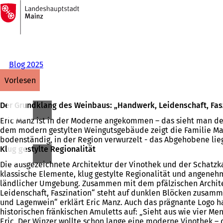
Zur
Startseite
Inhalt anspringen
Blog 2025
vorlesen
Der Grundklang des Weinbaus: „Handwerk, Leidenschaft, Fas
Eric Manz ist in der Moderne angekommen – das sieht man de
dem modern gestylten Weingutsgebäude zeigt die Familie Manz
bodenständig, in der Region verwurzelt - das Abgehobene lieg
Klug gestylte Regionalität
Die ausgezeichnete Architektur der Vinothek und der Schatzka
klassische Elemente, klug gestylte Regionalität und angeneh
ländlicher Umgebung. Zusammen mit dem pfälzischen Architekt
Leidenschaft, Faszination“ steht auf dunklen Blöcken zusam
und Lagenwein“ erklärt Eric Manz. Auch das prägnante Logo ha
historischen fränkischen Amuletts auf: „Sieht aus wie vier 
Eric. Der Winzer wollte schon lange eine moderne Vinothek – 