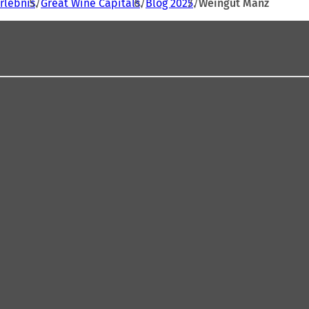
rlebnis
Great Wine Capitals
Blog 2025
Weingut Manz