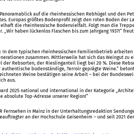
noramablick auf die rheinhessischen Rebhügel und den Peter
utes. Europas größtes Bodenprofil zeigt den roten Boden der 
ielhaft die rheinhessische Bodenvielfalt. Folgt man die Trep
 „Wir haben lückenlos Flaschen bis zum Jahrgang 1937!“ freut s
n: In dem typischen rheinhessischen Familienbetrieb arbeiten 
enerationen zusammen. Mittlerweile hat sich das Weingut zu ei
l der Rebsorten, der Rieslinganteil liegt bei 20 %. Diese Reb
r authentische bodenständige, Terroir geprägte Weine.“ beton
zeichneten Weine bestätigen seine Arbeit – bei der Bundeswei
ich aus.
ward 2025 national und international in der Kategorie „Archit
ne absolute Top-Adresse unserer Region!“
R Fernsehen in Mainz in der Unterhaltungsredaktion Sendungen
beauftragter an der Hochschule Geisenheim – und seit 2021 de