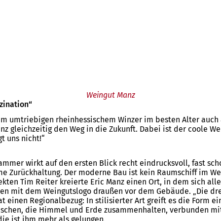
Weingut Manz
zination“
m umtriebigen rheinhessischem Winzer im besten Alter auch a
 gleichzeitig den Weg in die Zukunft. Dabei ist der coole We
t uns nicht!“
mmer wirkt auf den ersten Blick recht eindrucksvoll, fast sc
me Zurückhaltung. Der moderne Bau ist kein Raumschiff im We
en Tim Reiter kreierte Eric Manz einen Ort, in dem sich all
men mit dem Weingutslogo draußen vor dem Gebäude. „Die drei
t einen Regionalbezug: In stilisierter Art greift es die Form
Menschen, die Himmel und Erde zusammenhalten, verbunden mit 
die ist ihm mehr als gelungen.