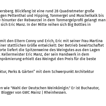
sberg. Blickfang ist eine rund 28 Quadratmeter große
Lagen Pettenthal und Hipping, Tonmergel und Muschelkalk bis
pe hinunter der Rebwurzel in dem Tonmergelprofil gelangt man
ich Eric Manz. In der Mitte reihen sich Big Bottles in
mit den Eltern Conny und Erich, Eric mit seiner Frau Martina
ner stattlichen Größe entwickelt: Der Betrieb bewirtschaftet
sorte liefert die Spitzenweine des Weingutes aus den Lagen
t Kellermeister Eric Manz, der sein Handwerk in dem
nprämierung erhielt das Weingut den Preis für die beste
ektur, Parks & Gärten“ mit dem Schwerpunkt Architektur
 wie "Wahl der Deutschen Weinkönigin." Er ist Buchautor,
r Blogger von GWC Mainz | Rheinhessen.