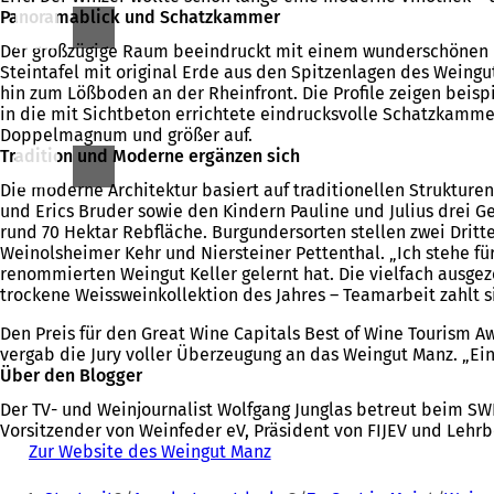
Panoramablick und Schatzkammer
Der großzügige Raum beeindruckt mit einem wunderschönen Pa
Steintafel mit original Erde aus den Spitzenlagen des Weing
hin zum Lößboden an der Rheinfront. Die Profile zeigen beisp
in die mit Sichtbeton errichtete eindrucksvolle Schatzkammer.
Doppelmagnum und größer auf.
Tradition und Moderne ergänzen sich
Die moderne Architektur basiert auf traditionellen Strukture
und Erics Bruder sowie den Kindern Pauline und Julius drei G
rund 70 Hektar Rebfläche. Burgundersorten stellen zwei Dritte
Weinolsheimer Kehr und Niersteiner Pettenthal. „Ich stehe fü
renommierten Weingut Keller gelernt hat. Die vielfach ausge
trockene Weissweinkollektion des Jahres – Teamarbeit zahlt s
Den Preis für den Great Wine Capitals Best of Wine Tourism A
vergab die Jury voller Überzeugung an das Weingut Manz. „Ei
Über den Blogger
Der TV- und Weinjournalist Wolfgang Junglas betreut beim SW
Vorsitzender von Weinfeder eV, Präsident von FIJEV und Lehr
Zur Website des Weingut Manz
(
Ö
Sie
f