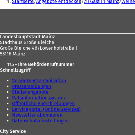
Startseite
Angebote entdecken
Zu Gast in Mainz
Weine
befinden
f
n
Fußbereich
sich
e
hier:
t
i
n
Landeshauptstadt Mainz
e
Stadthaus Große Bleiche
i
Große Bleiche 46/Löwenhofstraße 1
n
55116 Mainz
e
m
115 - Ihre Behördenrufnummer
n
Schnellzugriff
e
u
Verwaltungsorganisation
e
Pressemeldungen
n
Stellenangebote
T
Ratsinformationssystem
a
Öffentliche Ausschreibungen
b
Serviceportal (Online-Services)
)
Newsletter abonnieren
Datenschutzeinstellungen
City Service