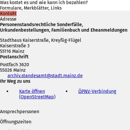
e
Was kostet es und wie kann ich bezahlen?
i
Formulare, Merkblätter, Links
n
Kontakt
e
Adresse
m
Personenstandsrechtliche Sonderfälle,
n
Urkundenbestellungen, Familienbuch und Eheanmeldungen
e
Stadthaus Kaiserstraße, Kreyßig-Flügel
u
Kaiserstraße 3
e
55116 Mainz
n
Postanschrift
T
a
Postfach 3620
b
55026 Mainz
)
Telefon,
archiv.standesamt
stadt.mainz
de
Fax
Ihr Weg zu uns
und
Karte öffnen
ÖPNV
-Verbindung
(
E-
(OpenStreetMap)
(
Ö
Mail-
Ö
f
Adresse
f
f
Ansprechpersonen
f
n
n
e
Öffnungszeiten
e
t
t
i