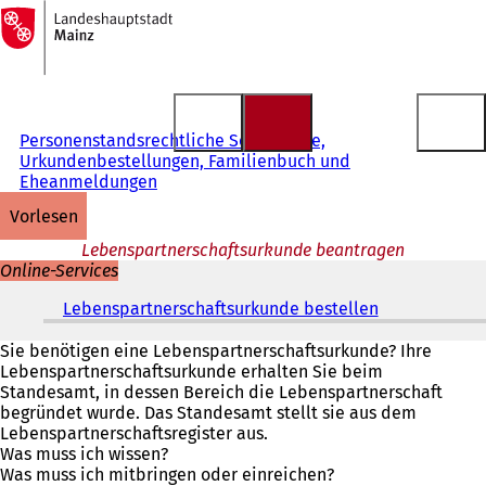
Zur
Startseite
Inhalt anspringen
Personenstandsrechtliche Sonderfälle,
Urkundenbestellungen, Familienbuch und
Eheanmeldungen
vorlesen
Lebenspartnerschaftsurkunde beantragen
Online-Services
Lebenspartnerschaftsurkunde bestellen
(
Ö
f
Sie benötigen eine Lebenspartnerschaftsurkunde? Ihre
f
Lebenspartnerschaftsurkunde erhalten Sie beim
n
Standesamt, in dessen Bereich die Lebenspartnerschaft
e
begründet wurde. Das Standesamt stellt sie aus dem
t
Lebenspartnerschaftsregister aus.
i
Was muss ich wissen?
n
Was muss ich mitbringen oder einreichen?