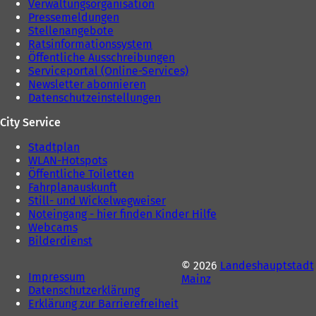
Verwaltungsorganisation
Pressemeldungen
Stellenangebote
Ratsinformationssystem
Öffentliche Ausschreibungen
Serviceportal (Online-Services)
Newsletter abonnieren
Datenschutzeinstellungen
City Service
Stadtplan
WLAN-Hotspots
Öffentliche Toiletten
Fahrplanauskunft
Still- und Wickelwegweiser
Noteingang - hier finden Kinder Hilfe
Webcams
Bilderdienst
© 2026
Landeshauptstadt
Impressum
Mainz
Datenschutzerklärung
Erklärung zur Barrierefreiheit