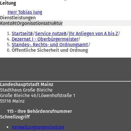
Leitung
Herr Tobias Jung
Dienstleistungen
Kontakt
Organisationsstruktur
Sie
Startseite
Service nutzen
Ihr Anliegen von A bis Z
befinden
Dezernat I - Oberbürgermeister
Standes-, Rechts- und Ordnungsamt
sich
Öffentliche Sicherheit und Ordnung
hier:
Fußbereich
Landeshauptstadt Mainz
Stadthaus Große Bleiche
Große Bleiche 46/Löwenhofstraße 1
55116 Mainz
115 - Ihre Behördenrufnummer
Schnellzugriff
Verwaltungsorganisation