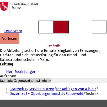
Zur
Startseite
Inhalt anspringen
Feuerwehr
vorlesen
Technik
Die Abteilung sichert die Einsatzfähigkeit von Fahrzeugen,
Geräten und Schutzausrüstung für den Brand- und
Katastrophenschutz in Mainz.
Leitung
Herr Mark Jüliger
Aufgaben
Kontakt
Organisationsstruktur
Sie
Startseite
Service nutzen
Ihr Anliegen von A bis Z
befinden
Dezernat I - Oberbürgermeister
Feuerwehr
Technik
sich
Fußbereich
hier: