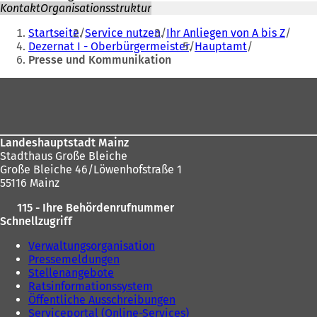
Kontakt
Organisationsstruktur
Sie
Startseite
Service nutzen
Ihr Anliegen von A bis Z
befinden
Dezernat I - Oberbürgermeister
Hauptamt
Presse und Kommunikation
sich
hier:
Fußbereich
Landeshauptstadt Mainz
Stadthaus Große Bleiche
Große Bleiche 46/Löwenhofstraße 1
55116 Mainz
115 - Ihre Behördenrufnummer
Schnellzugriff
Verwaltungsorganisation
Pressemeldungen
Stellenangebote
Ratsinformationssystem
Öffentliche Ausschreibungen
Serviceportal (Online-Services)